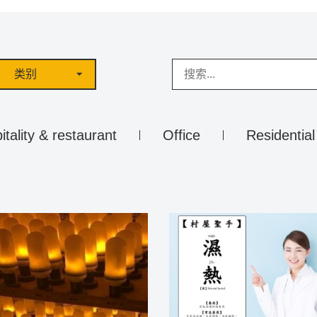
类别
itality & restaurant
Office
Residential