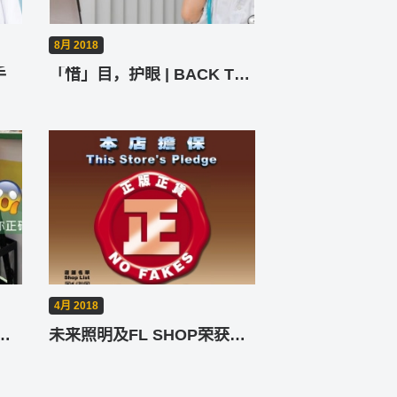
8月 2018
手
「惜」目，护眼 | BACK TO SCHOOL (下)
4月 2018
！ ？教你正确处理悭电胆
未来照明及FL SHOP荣获「正版正货」标志