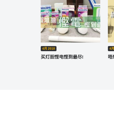
4月 2018
4月
买灯胆悭电悭到最尽!