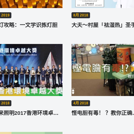
 2019
8月 2018
灯攻略：一文学识拣灯胆
大夫～村屋「袪湿热」圣
 2018
4月 2018
未来照明2017香港环境卓越大奖懒人包
悭电胆有毒