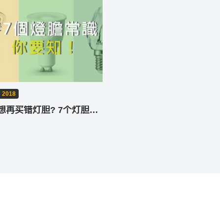
 2018
唔想再买错灯胆? 7个灯胆常识你要知!