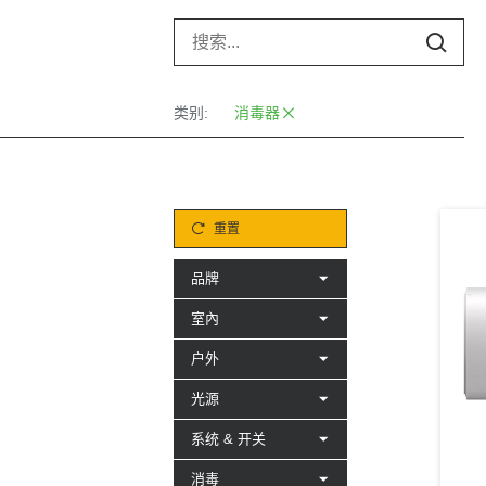
类别:
消毒器
重置
品牌
室內
户外
光源
系统 & 开关
消毒