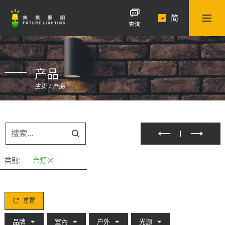
简
查询
产品
主页
产品
类别:
台灯
重置
品牌
室內
户外
光源