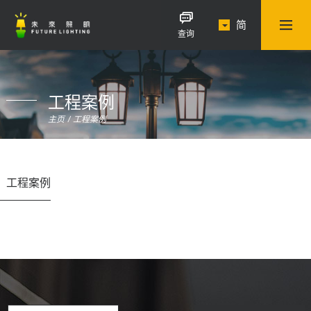
简
查询
工程案例
主页
工程案例
工程案例